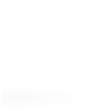
市場の変化
SNSはビジネスに不可欠ですが、ただの発信では収益化は難
しい時代です。今こそ戦略的活用で競合と差をつけ、安定し
た売上を築く時。