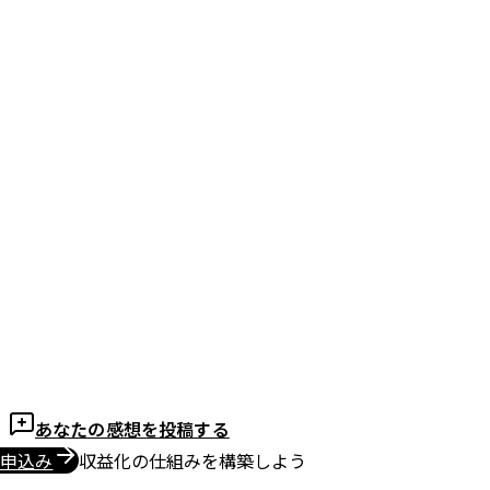
「スパルタマインドセット」で行動力が劇的に上
がりました。具体的なステップがあるから、初心
者でも迷わず進められます。
T.H 様（20代・副業志望）
さんの声を読む
→
Before
副業でSNSを使って商品を売りたいと思っていましたが、何
をどう発信すればいいのか、どうすれば買ってもらえるの
か、全く分かりませんでした。
After
キットの学びを実践して1ヶ月で初めてのSNS経由での売上
が発生。3ヶ月後には月10万円を突破し、会社員の給料以外
に安定収入を得られるようになりました。
あなたの感想を投稿する
お申込み
収益化の仕組みを構築しよう