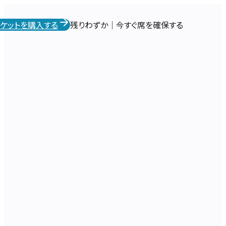
ケットを購入する
残りわずか｜今すぐ席を確保する
“