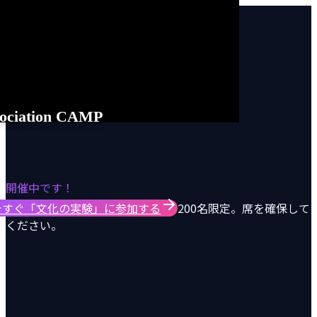
sociation CAMP
開催中です！
今すぐ「文化の実験」に参加する
200名限定。席を確保して
ください。