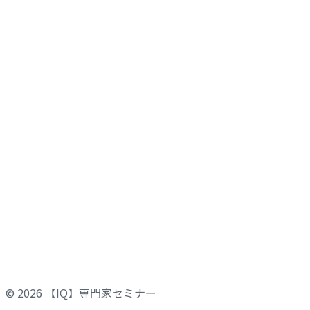
セミナーに申し込む
今すぐ席を確保し、未来を変えよう。
©
2026
【IQ】専門家セミナー