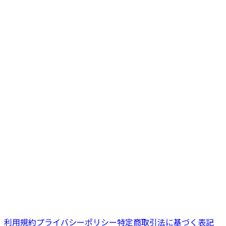
参加申し込みはコチラ
リアル会場限定25名様。オンライン
配信もあり！
利用規約
プライバシーポリシー
特定商取引法に基づく表記