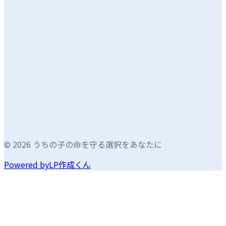
無料説明会も開催中！
講座の詳細を見る
©
2026
うちの子の命を守る選択をあなたに
Powered by
LP作成くん